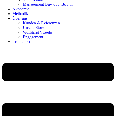
Management Buy-out | Buy-in
Akademie
Methodik
Über uns
Kunden & Referenzen
Unsere Story
Wolfgang Vögele
Engagement
Inspiration