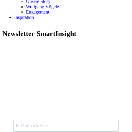
Unsere Story
Wolfgang Vögele
Engagement
Inspiration
Newsletter SmartInsight
Unser exklusiver Newsletter smartInsight
richtet sich an kreative Köpfe und Visionäre,
die sich für innovative
Unternehmensstrategien, Design Thinking,
Prozessoptimierung, Identitätsentwicklung,
Markenführung sowie Grundlagen in
Marketing und Kommunikation interessieren.