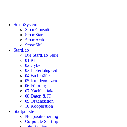
SmartSystem
SmartConsult
SmartStart
SmartAction
SmartSkill
StartLab
Die StartLab-Serie
01 KI
02 Cyber
03 Lieferfähigkeit
04 Fachkräfte
05 Kundennutzen
06 Führung
07 Nachhaltigkeit
08 Daten & IT
09 Organisation
10 Kooperation
Startpunkte
Neupositionierung
Corporate Start-up
Joint Venture