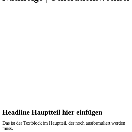
Angebote hier einfügen - ...
HIer kommt der Einleitungstext für die ausführliche Darstellung
HIer kommt der Einleitungstext für die ausführliche Darstellung
HIer kommt der Einleitungstext für die ausführliche Darstellung
HIer kommt der Einleitungstext für die ausführliche Darstellung
Headline Hauptteil hier einfügen
Das ist der Textblock im Hauptteil, der noch ausformuliert werden
muss.