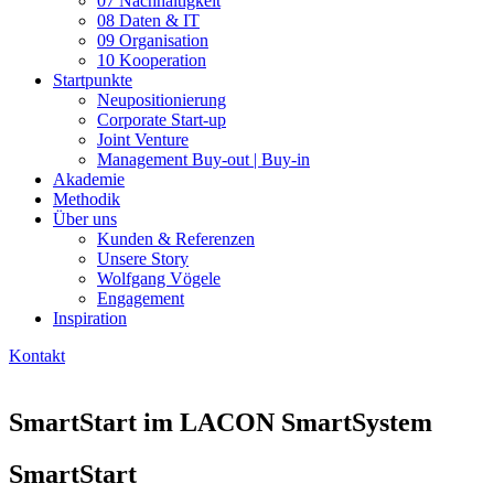
07 Nachhaltigkeit
08 Daten & IT
09 Organisation
10 Kooperation
Startpunkte
Neupositionierung
Corporate Start-up
Joint Venture
Management Buy-out | Buy-in
Akademie
Methodik
Über uns
Kunden & Referenzen
Unsere Story
Wolfgang Vögele
Engagement
Inspiration
Kontakt
SmartStart im LACON SmartSystem
SmartStart