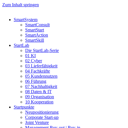
Zum Inhalt springen
SmartSystem
SmartConsult
SmartStart
SmartAction
SmartSkill
StartLab
Die StartLab-Serie
01 KI
02 Cyber
03 Lieferfähigkeit
04 Fachkräfte
05 Kundennutzen
06 Führung
07 Nachhaltigkeit
08 Daten & IT
09 Organisation
10 Kooperation
Startpunkte
Neupositionierung
Corporate Start-up
Joint Venture
Management Buy-out | Buy-in