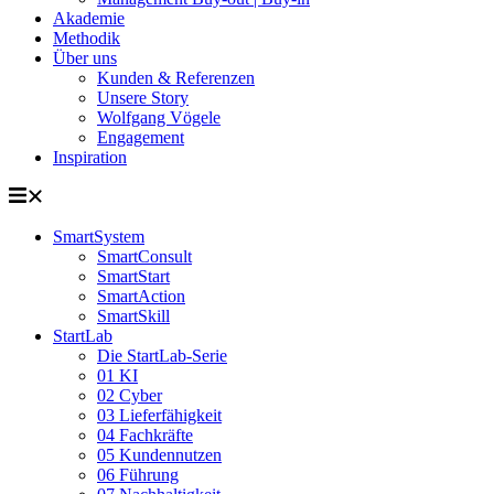
Akademie
Methodik
Über uns
Kunden & Referenzen
Unsere Story
Wolfgang Vögele
Engagement
Inspiration
SmartSystem
SmartConsult
SmartStart
SmartAction
SmartSkill
StartLab
Die StartLab-Serie
01 KI
02 Cyber
03 Lieferfähigkeit
04 Fachkräfte
05 Kundennutzen
06 Führung