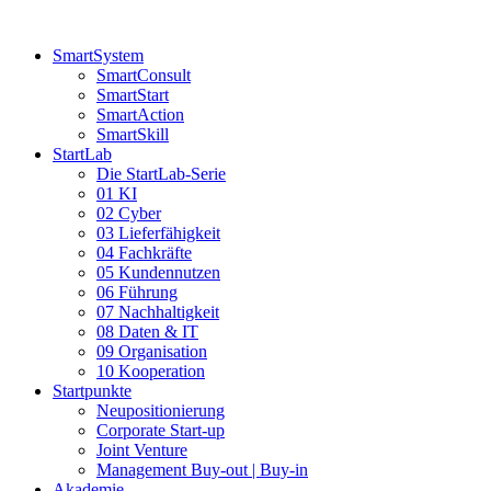
Zum
Inhalt
SmartSystem
springen
SmartConsult
SmartStart
SmartAction
SmartSkill
StartLab
Die StartLab-Serie
01 KI
02 Cyber
03 Lieferfähigkeit
04 Fachkräfte
05 Kundennutzen
06 Führung
07 Nachhaltigkeit
08 Daten & IT
09 Organisation
10 Kooperation
Startpunkte
Neupositionierung
Corporate Start-up
Joint Venture
Management Buy-out | Buy-in
Akademie