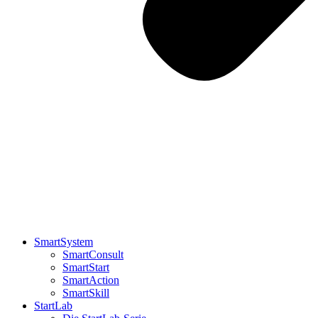
SmartSystem
SmartConsult
SmartStart
SmartAction
SmartSkill
StartLab