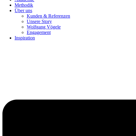
Methodik
Über uns
Kunden & Referenzen
Unsere Story
Wolfgang Vögele
Engagement
Inspiration