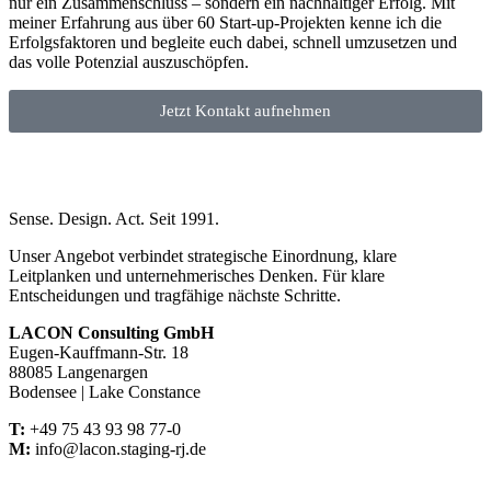
nur ein Zusammenschluss – sondern ein nachhaltiger Erfolg. Mit
meiner Erfahrung aus über 60 Start-up-Projekten kenne ich die
Erfolgsfaktoren und begleite euch dabei, schnell umzusetzen und
das volle Potenzial auszuschöpfen.
Jetzt Kontakt aufnehmen
Sense. Design. Act. Seit 1991.
Unser Angebot verbindet strategische Einordnung, klare
Leitplanken und unternehmerisches Denken. Für klare
Entscheidungen und tragfähige nächste Schritte.
LACON Consulting GmbH
Eugen-Kauffmann-Str. 18
88085 Langenargen
Bodensee | Lake Constance
T:
+49 75 43 93 98 77-0
M:
info@lacon.staging-rj.de
W:
www.lacon.consulting