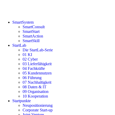
SmartSystem
SmartConsult
SmartStart
SmartAction
SmartSkill
StartLab
Die StartLab-Serie
01 KI
02 Cyber
03 Lieferfähigkeit
04 Fachkräfte
05 Kundennutzen
06 Führung
07 Nachhaltigkeit
08 Daten & IT
09 Organisation
10 Kooperation
Startpunkte
Neupositionierung
Corporate Start-up
Joint Venture