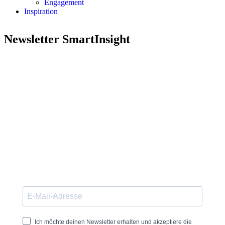
Engagement
Inspiration
Newsletter SmartInsight
Unser exklusiver Newsletter smartInsight
richtet sich an kreative Köpfe und Visionäre,
die sich für innovative
Unternehmensstrategien, Design Thinking,
Prozessoptimierung, Identitätsentwicklung,
Markenführung sowie Grundlagen in
Marketing und Kommunikation interessieren.
Ich möchte deinen Newsletter erhalten und akzeptiere die