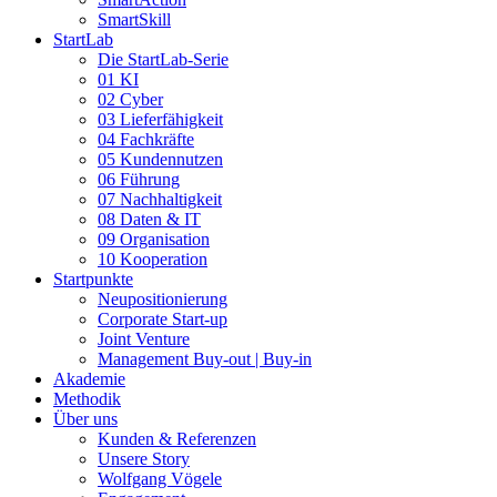
SmartSkill
StartLab
Die StartLab-Serie
01 KI
02 Cyber
03 Lieferfähigkeit
04 Fachkräfte
05 Kundennutzen
06 Führung
07 Nachhaltigkeit
08 Daten & IT
09 Organisation
10 Kooperation
Startpunkte
Neupositionierung
Corporate Start-up
Joint Venture
Management Buy-out | Buy-in
Akademie
Methodik
Über uns
Kunden & Referenzen
Unsere Story
Wolfgang Vögele