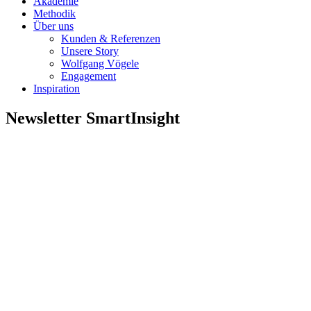
Akademie
Methodik
Über uns
Kunden & Referenzen
Unsere Story
Wolfgang Vögele
Engagement
Inspiration
Newsletter SmartInsight
Unser exklusiver Newsletter smartInsight
richtet sich an kreative Köpfe und Visionäre,
die sich für innovative
Unternehmensstrategien, Design Thinking,
Prozessoptimierung, Identitätsentwicklung,
Markenführung sowie Grundlagen in