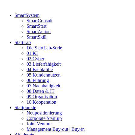
Zum
Inhalt
SmartSystem
springen
SmartConsult
SmartStart
SmartAction
SmartSkill
StartLab
Die StartLab-Serie
01 KI
02 Cyber
03 Lieferfähigkeit
04 Fachkräfte
05 Kundennutzen
06 Führung
07 Nachhaltigkeit
08 Daten & IT
09 Organisation
10 Kooperation
Startpunkte
Neupositionierung
Corporate Start-up
Joint Venture
Management Buy-out | Buy-in
Akademie