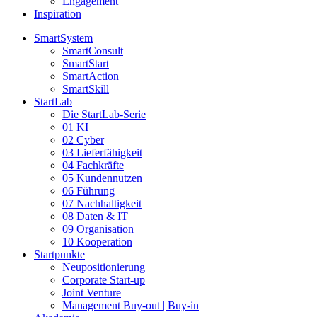
Engagement
Inspiration
SmartSystem
SmartConsult
SmartStart
SmartAction
SmartSkill
StartLab
Die StartLab-Serie
01 KI
02 Cyber
03 Lieferfähigkeit
04 Fachkräfte
05 Kundennutzen
06 Führung
07 Nachhaltigkeit
08 Daten & IT
09 Organisation
10 Kooperation
Startpunkte
Neupositionierung
Corporate Start-up
Joint Venture
Management Buy-out | Buy-in