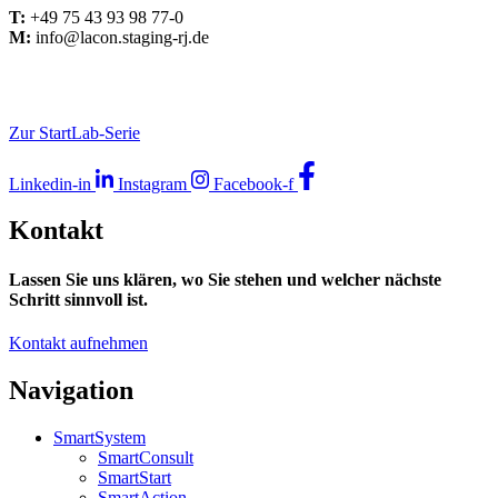
T:
+49 75 43 93 98 77-0
M:
info@lacon.staging-rj.de
W:
www.lacon.consulting
Zur StartLab-Serie
Linkedin-in
Instagram
Facebook-f
Kontakt
Lassen Sie uns klären, wo Sie stehen und welcher nächste
Schritt sinnvoll ist.
Kontakt aufnehmen
Navigation
SmartSystem
SmartConsult
SmartStart
SmartAction