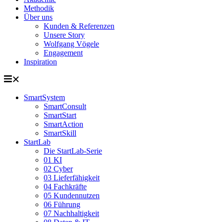
Methodik
Über uns
Kunden & Referenzen
Unsere Story
Wolfgang Vögele
Engagement
Inspiration
SmartSystem
SmartConsult
SmartStart
SmartAction
SmartSkill
StartLab
Die StartLab-Serie
01 KI
02 Cyber
03 Lieferfähigkeit
04 Fachkräfte
05 Kundennutzen
06 Führung
07 Nachhaltigkeit